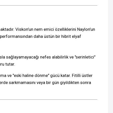
aktadır. Viskon’un nem emici özelliklerini Naylon’un
n performansından daha üstün bir hibrit elyaf
a sağlayamayacağı nefes alabilirlik ve "serinletici"
ru tutar.
a ve "eski haline dönme" gücü katar. Fitilli üstler
klerde sarkmamasını veya bir gün giyildikten sonra