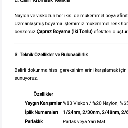
C. Canlı "Kromatik" Renkler
Naylon ve viskozun her ikisi de mükemmel boya afinitesi
Uzmanlaşmış boyama işlemimiz mükemmel renk homojenl
benzersiz
Çapraz Boyama (İki Tonlu)
efektleri oluşturm
3. Teknik Özellikler ve Bulunabilirlik
Belirli dokunma hissi gereksinimlerini karşılamak için ç
sunuyoruz.
Özellikler
Yaygın Karışımlar
%80 Viskon / %20 Naylon; %65
İplik Numaraları
1/24nm, 2/30nm, 2/48nm, 2
Parlaklık
Parlak veya Yarı Mat