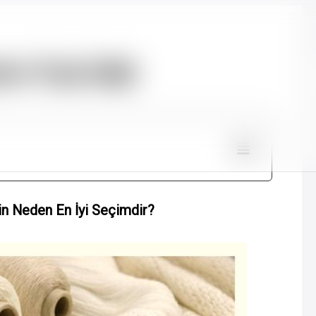
on Örgü İpliği
çin Neden En İyi Seçimdir?