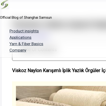
Skip
to
Official Blog of Shanghai Samsun
content
Premium Viskon (rayon) Nayl
Product insights
By
Shsamsun
/
03/04/2026
Applications
Yarn & Fiber Basics
Table Of Contents
Company
Viskoz Naylon Karışımlı İplik Yazlık Örgüler İ